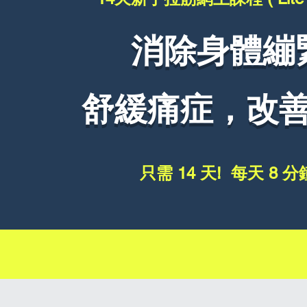
消除身體繃
舒緩痛症，改
只需 14 天! 每天 8 分