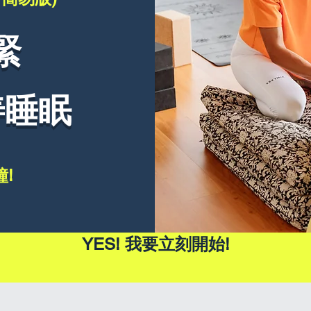
緊
善睡眠
鐘!
YES! 我要立刻開始!