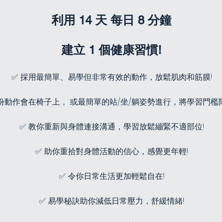
利用 14 天 每日 8 分鐘
建立 1 個健康習慣!
✅ 採用最簡單、易學但非常有效的動作，放鬆肌肉和筋膜!
部份動作會在椅子上， 或最簡單的站/坐/躺姿勢進行，將學習門檻
✅ 教你重新與身體連接溝通，學習放鬆繃緊不適部位!
✅ 助你重拾對身體活動的信心，感覺更年輕!
✅ 令你日常生活更加輕鬆自在!
✅ 易學秘訣助你減低日常壓力，舒緩情緒!