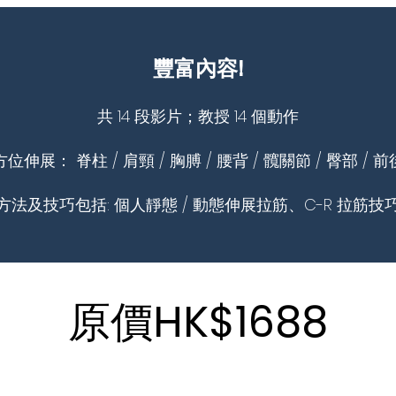
豐富內容!
共 14 段影片；教授 14 個動作
位伸展： 脊柱 / 肩頸 / 胸膊 / 腰背 / 髖關節 / 臀部 / 
​方法及技巧包括: 個人靜態 / 動態伸展拉筋、C-R 拉筋技
原價HK$1688