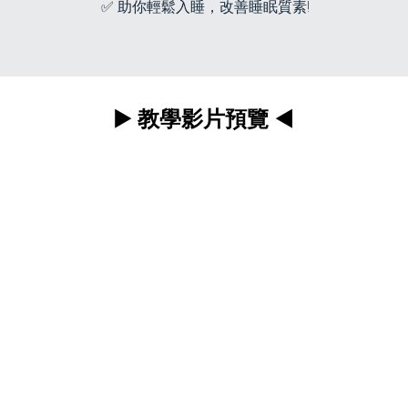
✅ 助你輕鬆入睡，改善睡眠質素!
▶️ 教學影片預覽 ◀️