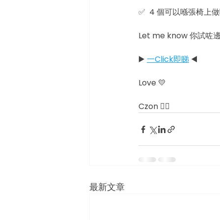
✅  4 個可以喺張椅
Let me know 你
▶️ 
一Click即睇
 ◀️
Love 💛
Czon ✌🏻
最新文章