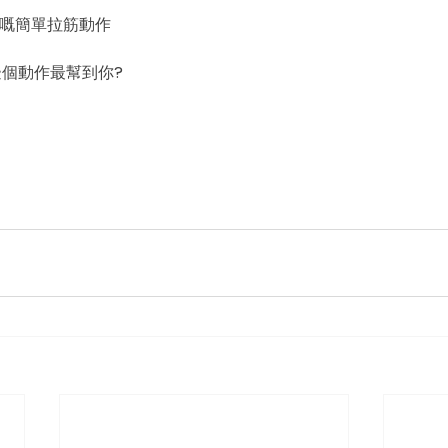
上做嘅簡單拉筋動作
試咗邊個動作最幫到你?