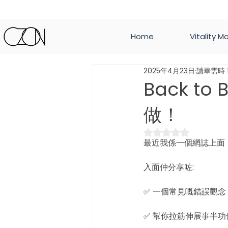
Home
Vitality M
2025年4月23日
讀畢需時 
Back t
做！
評等為 NaN（最高
最近我係一個網誌上面
入面仲分享咗:
✅ 一個常見嘅錯誤觀念
✅ 幫你拉筋伸展事半