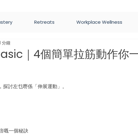
astery
Retreats
Workplace Wellness
1 分鐘
o Basic｜4個簡單拉筋動作你
為 5 顆星）。
，探討左乜嘢係「伸展運動」。
功倍嘅一個秘訣