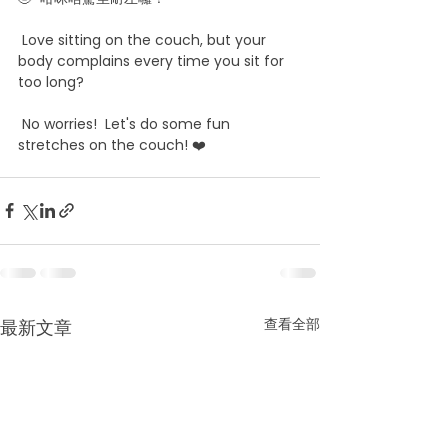
 Love sitting on the couch, but your 
body complains every time you sit for 
too long?
 No worries!  Let's do some fun 
stretches on the couch! ❤️
查看全部
最新文章