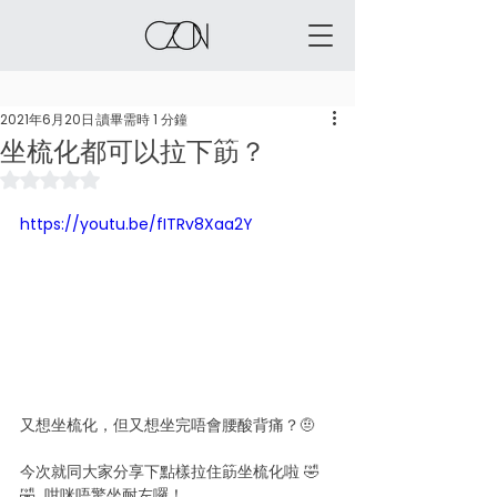
2021年6月20日
讀畢需時 1 分鐘
坐梳化都可以拉下筯？
評等為 NaN（最高為 5 顆星）。
https://youtu.be/fITRv8Xaa2Y
又想坐梳化，但又想坐完唔會腰酸背痛？🤨 
今次就同大家分享下點樣拉住筯坐梳化啦 🤣
🤣  咁咪唔驚坐耐左囉！ 