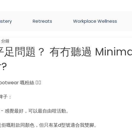
astery
Retreats
Workplace Wellness
 分鐘
問題？ 有冇聽過 Minimal
r?
為 5 顆星）。
 Footwear 嘅粉絲 ✌🏼
牌子：
 - 感覺最好，可以最自由咁活動。
鍾意佢嘅鞋款同顏色，但只有某d型號適合我雙腳。