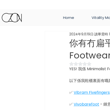
Home
Vitality M
2024年9月19日
讀畢需時 1
你有冇扁平足
Footwea
評等為 NaN（最高
YES! 我係 Minimalist
以下係我鞋櫃裏面有嘅
✅ 
Vibram Fivefingers
✅ 
Vivobarefoot
 - 