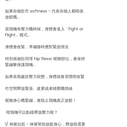
如果你個肚冇 softness - 代表你個人都唔係
放鬆嘅...
當我哋有壓力嘅時候，身體會進入「Fight or 
Flight」模式...
身體會收緊，準備隨時應對緊急情況
特別係個肚同埋 hip flexor 呢啲部位，會保持
緊繃黎保護我哋...
如果長期處於壓力狀態，身體就會習慣咁收緊
冇空間釋放緊張、疲累或者積壓嘅情緒
呢啲身心嘅緊繃，會阻止我哋真正放鬆！
 咁我哋可以點樣釋放壓力呢？
1/ 伸展拉筋 - 伸展幫助放鬆身心，釋放唔需要