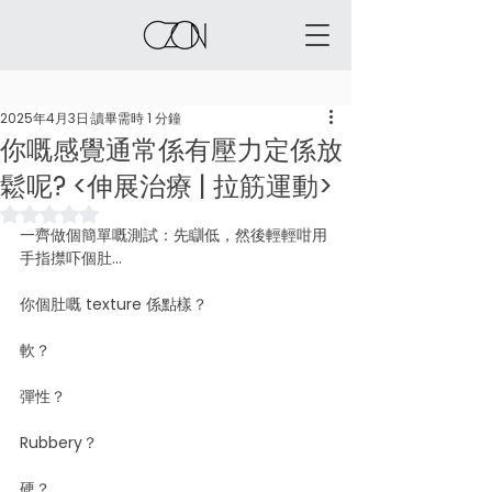
2025年4月3日
讀畢需時 1 分鐘
你嘅感覺通常係有壓力定係放
鬆呢? <伸展治療 | 拉筋運動>
評等為 NaN（最高為 5 顆星）。
一齊做個簡單嘅測試：先瞓低，然後輕輕咁用
手指㩒吓個肚...
你個肚嘅 texture 係點樣？
軟？
彈性？
Rubbery？
硬？