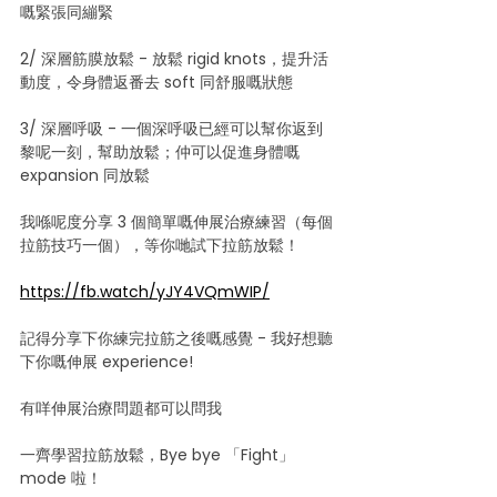
嘅緊張同繃緊
2/ 深層筋膜放鬆 - 放鬆 rigid knots，提升活
動度，令身體返番去 soft 同舒服嘅狀態
3/ 深層呼吸 - 一個深呼吸已經可以幫你返到
黎呢一刻，幫助放鬆；仲可以促進身體嘅 
expansion 同放鬆
我喺呢度分享 3 個簡單嘅伸展治療練習（每個
拉筋技巧一個），等你哋試下拉筋放鬆！
https://fb.watch/yJY4VQmWIP/
記得分享下你練完拉筋之後嘅感覺 - 我好想聽
下你嘅伸展 experience!
有咩伸展治療問題都可以問我
一齊學習拉筋放鬆，Bye bye 「Fight」
mode 啦！