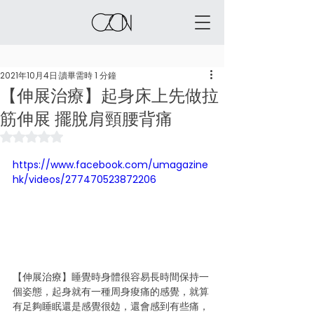
2021年10月4日
讀畢需時 1 分鐘
【伸展治療】起身床上先做拉
筋伸展 擺脫肩頸腰背痛
評等為 NaN（最高為 5 顆星）。
https://www.facebook.com/umagazine
hk/videos/277470523872206
【伸展治療】睡覺時身體很容易長時間保持一
個姿態，起身就有一種周身痠痛的感覺，就算
有足夠睡眠還是感覺很攰，還會感到有些痛，